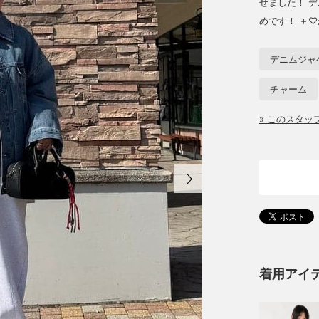
せました！ 
めです！ ＋
デニムジャ
チャーム
» このスタ
着用アイ