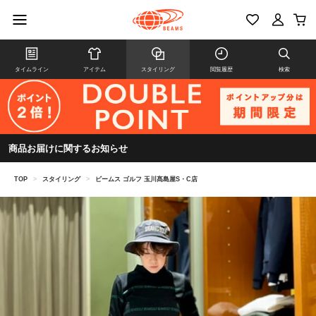
タイムライン
アイテム
スタイリング
閲覧履歴
検索
商品お届けに関するお知らせ
TOP
>
スタイリング
>
ビームス ゴルフ 玉川髙島屋S・C店