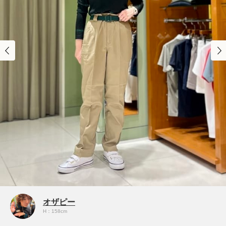
オザピー
H：158cm