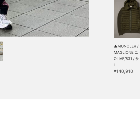
▲MONCLER /
MAGLIONE ニッ
OLIVE/831 / 
L
¥140,910