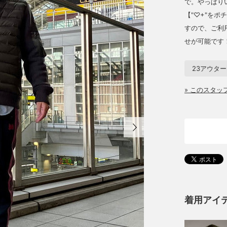
で。やっぱり
【"♡+"を
すので、ご利
せが可能です
23アウタ
» このスタ
着用アイ