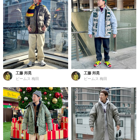
工藤 邦晃
工藤 邦晃
ビームス 梅田
ビームス 梅田