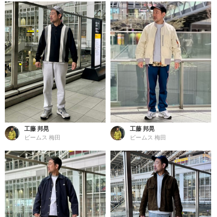
工藤 邦晃
工藤 邦晃
ビームス 梅田
ビームス 梅田