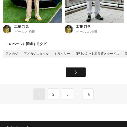
工藤 邦晃
工藤 邦晃
ビームス 梅田
ビームス 梅田
このページに関連するタグ
アメカジ
アメカジスタイル
ミリタリー
便利なネット取り置きサービス
...
1
2
3
16