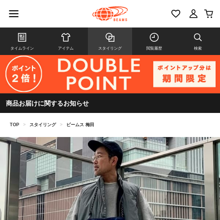
タイムライン
アイテム
スタイリング
閲覧履歴
検索
商品お届けに関するお知らせ
TOP
>
スタイリング
>
ビームス 梅田