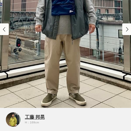
工藤 邦晃
H：169cm