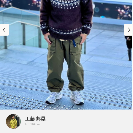
工藤 邦晃
H：169cm