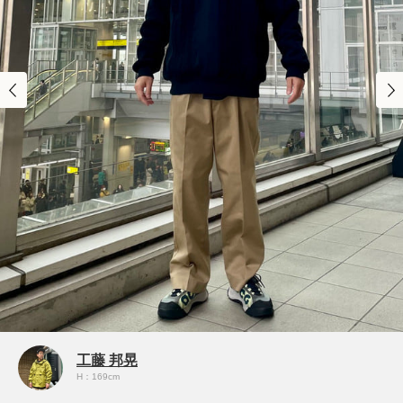
工藤 邦晃
H：169cm