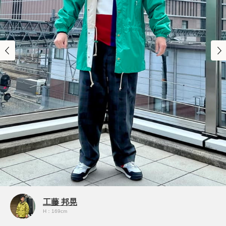
工藤 邦晃
H：169cm