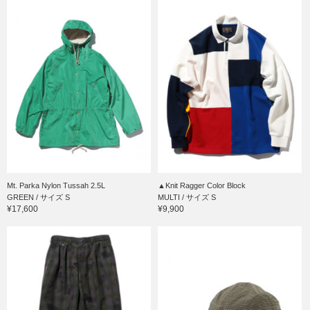
Mt. Parka Nylon Tussah 2.5L
▲Knit Ragger Color Block
GREEN / サイズ S
MULTI / サイズ S
¥17,600
¥9,900