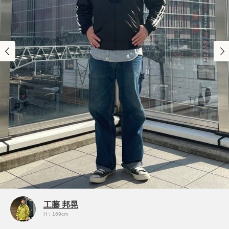
工藤 邦晃
H：169cm