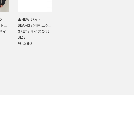
D
▲NEW ERA ×
ト...
BEAMS / 別注 エク...
/ サイ
GREY / サイズ ONE
SIZE
¥6,380