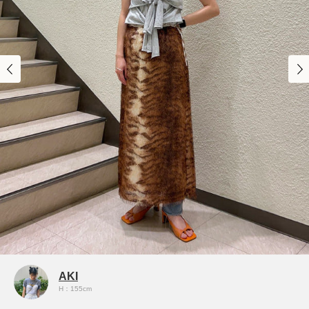
AKI
H：155cm