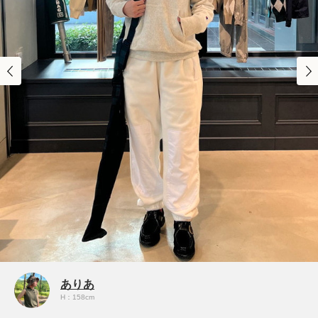
ありあ
H：158cm