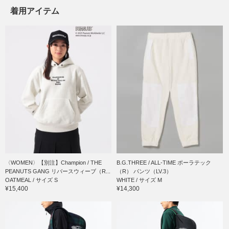
着用アイテム
〈WOMEN〉【別注】Champion / THE
B.G.THREE / ALL-TIME ポーラテック
PEANUTS GANG リバースウィーブ（R...
（R） パンツ（LV.3）
OATMEAL / サイズ S
WHITE / サイズ M
¥15,400
¥14,300