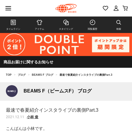
タイムライン
アイテム
スタイリング
閲覧履歴
検索
商品お届けに関するお知らせ
TOP
>
ブログ
>
BEAMS F ブログ
>
最速で春夏紹介インスタライブの裏側Part.3
BEAMS F（ビームスF） ブログ
最速で春夏紹介インスタライブの裏側Part.3
小林 俊
2021.12.11
こんばんは小林です。