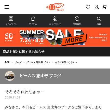
タイムライン
アイテム
スタイリング
閲覧履歴
検索
商品お届けに関するお知らせ
TOP
>
ブログ
>
ビームス 恵比寿 ブログ
>
そろそろ買わなきゃ～
ビームス 恵比寿 ブログ
そろそろ買わなきゃ～
2020.11.02
みなさま、本日もビームス 恵比寿のブログをご覧下さり、あり