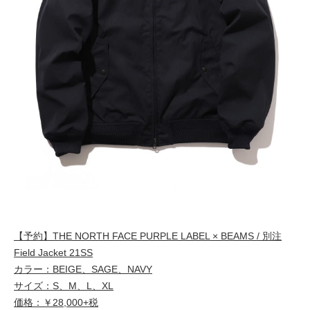
【予約】THE NORTH FACE PURPLE LABEL × BEAMS / 別注
Field Jacket 21SS
カラー：BEIGE、SAGE、NAVY
サイズ：S、M、L、XL
価格：￥28,000+税