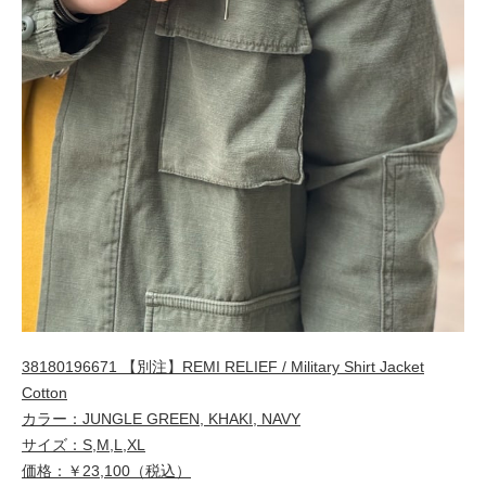
38180196671 【別注】REMI RELIEF / Military Shirt Jacket
Cotton
カラー：JUNGLE GREEN, KHAKI, NAVY
サイズ：S,M,L,XL
価格：￥23,100（税込）