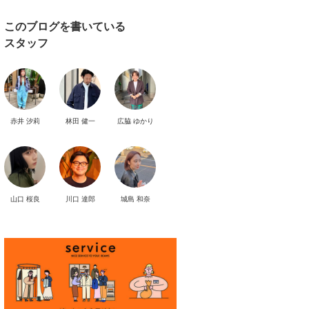
このブログを書いている
スタッフ
赤井 汐莉
林田 健一
広脇 ゆかり
山口 桜良
川口 達郎
城島 和奈