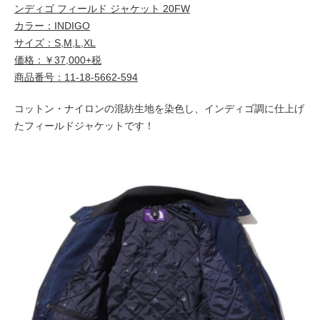
ンディゴ フィールド ジャケット 20FW
カラー：INDIGO
サイズ：S,M,L,XL
価格：￥37,000+税
商品番号：11-18-5662-594
コットン・ナイロンの混紡生地を染色し、インディゴ調に仕上げ
たフィールドジャケットです！