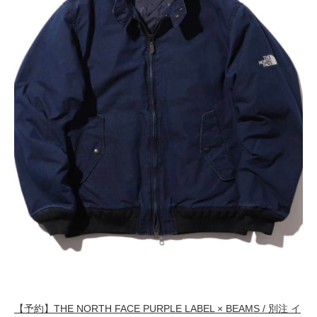
【予約】THE NORTH FACE PURPLE LABEL × BEAMS / 別注 イ