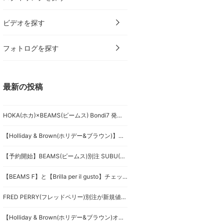
ビデオを探す
フォトログを探す
最新の投稿
HOKA(ホカ)×BEAMS(ビームス) Bondi7 発売！2色のカモ柄を比較してみた
【Holliday & Brown(ホリデー&ブラウン)】巻き巻きストール
【予約開始】BEAMS(ビームス)別注 SUBU(スブ)はどっちを選ぶ？FAKE MOUTONとANIMALを紹介
【BEAMS F】と【Brilla per il gusto】チェックジャケットの紹介、コーディネート、その他
FRED PERRY(フレッドペリー)別注が新規値下げ！用途別おすすめ5選
【Holliday & Brown(ホリデー&ブラウン)オススメネクタイ。