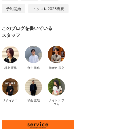
予約開始
トクコレ2026春夏
このブログを書いている
スタッフ
村上 夢桃
永井 達也
海老名 宗之
ナクイクニ
杉山 直哉
ナイトウ フ
ウカ