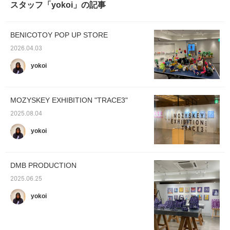
スタッフ「yokoi」の記事
BENICOTOY POP UP STORE
2026.04.03
yokoi
MOZYSKEY EXHIBITION "TRACE3"
2025.08.04
yokoi
DMB PRODUCTION
2025.06.25
yokoi