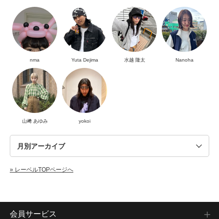
nma
Yuta Dejima
水越 隆太
Nanoha
山﨑 あゆみ
yokoi
» レーベルTOPページへ
会員サービス