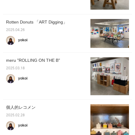
Rotten Donuts 「ART Digging」
2025.04.26
yokoi
meru "ROLLING ON THE B"
2025.03.18
yokoi
個人的レコメン
2025.02.28
yokoi