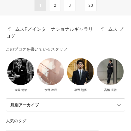
...
1
2
3
23
ビームスF／インターナショナルギャラリー ビームス ブ
ログ
このブログを書いているスタッフ
大岡 靖治
水野 凌我
草野 翔伍
高橋 渓佑
人気のタグ