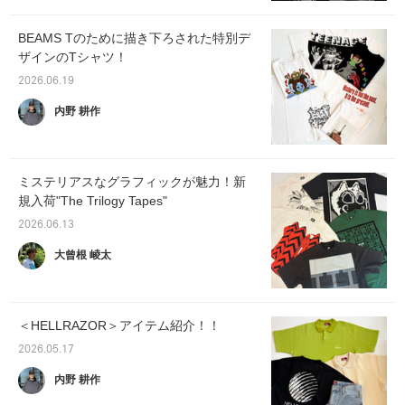
BEAMS Tのために描き下ろされた特別デ
ザインのTシャツ！
2026.06.19
内野 耕作
ミステリアスなグラフィックが魅力！新
規入荷"The Trilogy Tapes"
2026.06.13
大曾根 崚太
＜HELLRAZOR＞アイテム紹介！！
2026.05.17
内野 耕作