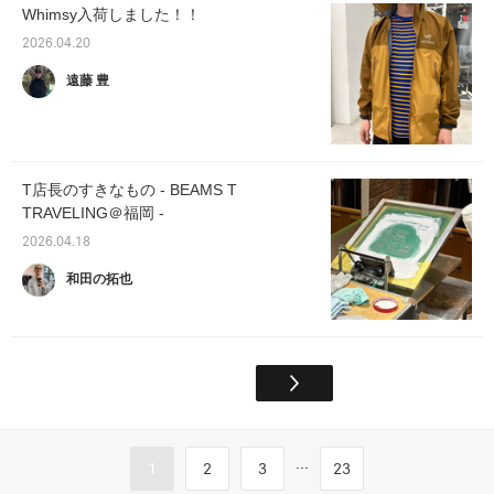
Whimsy入荷しました！！
2026.04.20
遠藤 豊
T店長のすきなもの - BEAMS T
TRAVELING＠福岡 -
2026.04.18
和田の拓也
...
1
2
3
23