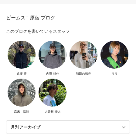
ビームスT 原宿 ブログ
このブログを書いているスタッフ
遠藤 豊
内野 耕作
和田の拓也
りり
森末 瑞騎
大曾根 崚太