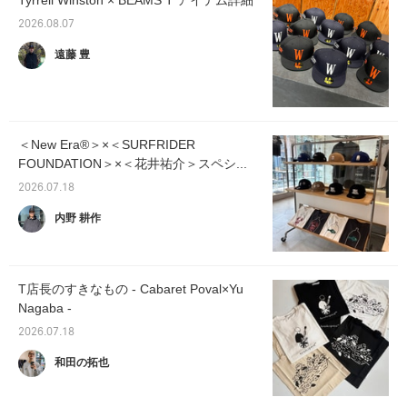
Tyrrell Winston × BEAMS T アイテム詳細
2026.08.07
遠藤 豊
＜New Era®＞×＜SURFRIDER
FOUNDATION＞×＜花井祐介＞スペシ...
2026.07.18
内野 耕作
T店長のすきなもの - Cabaret Poval×Yu
Nagaba -
2026.07.18
和田の拓也