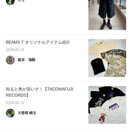
りり
BEAMS T オリジナルアイテム紹介
2026.05.14
森末 瑞騎
知ると奥が深いぞ！【TACOMAFUJI
RECORDS】
2026.05.13
大曾根 崚太