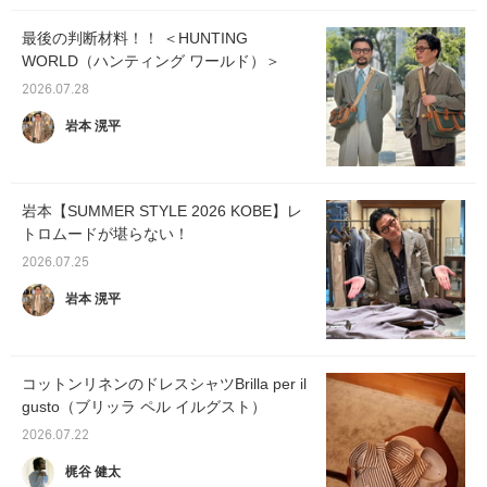
最後の判断材料！！ ＜HUNTING
WORLD（ハンティング ワールド）＞
2026.07.28
岩本 滉平
岩本【SUMMER STYLE 2026 KOBE】レ
トロムードが堪らない！
2026.07.25
岩本 滉平
コットンリネンのドレスシャツBrilla per il
gusto（ブリッラ ペル イルグスト）
2026.07.22
梶谷 健太