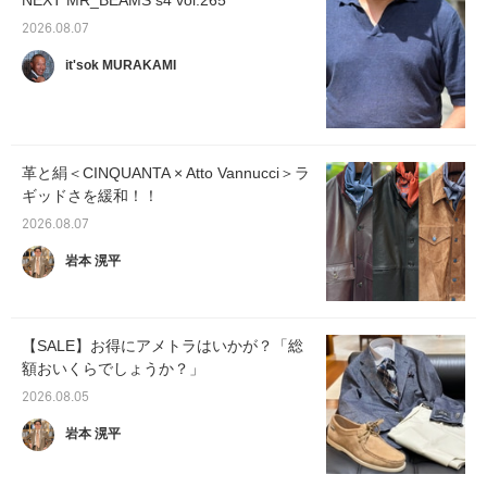
NEXT MR_BEAMS s4 vol.265
2026.08.07
it'sok MURAKAMI
革と絹＜CINQUANTA × Atto Vannucci＞ラ
ギッドさを緩和！！
2026.08.07
岩本 滉平
【SALE】お得にアメトラはいかが？「総
額おいくらでしょうか？」
2026.08.05
岩本 滉平