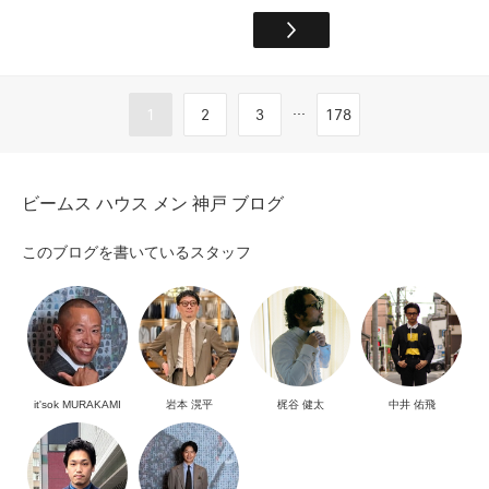
...
1
2
3
178
ビームス ハウス メン 神戸 ブログ
このブログを書いているスタッフ
it'sok MURAKAMI
岩本 滉平
梶谷 健太
中井 佑飛