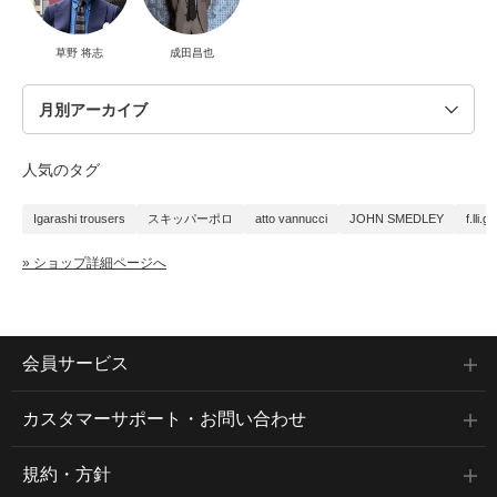
草野 将志
成田昌也
人気のタグ
Igarashi trousers
スキッパーポロ
atto vannucci
JOHN SMEDLEY
f.lli.g
» ショップ詳細ページへ
会員サービス
カスタマーサポート・お問い合わせ
規約・方針