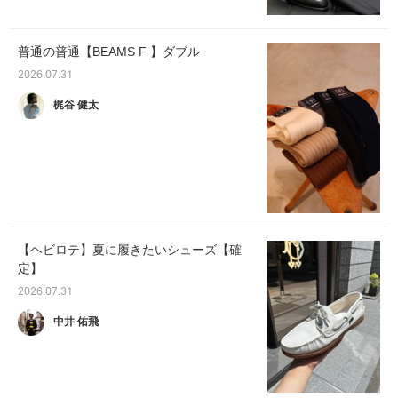
普通の普通【BEAMS F 】ダブル
2026.07.31
梶谷 健太
【ヘビロテ】夏に履きたいシューズ【確
定】
2026.07.31
中井 佑飛