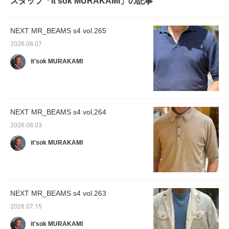
スタッフ「it'sok MURAKAMI」の記事
NEXT MR_BEAMS s4 vol.265
2026.08.07
it'sok MURAKAMI
NEXT MR_BEAMS s4 vol,264
2026.08.03
it'sok MURAKAMI
NEXT MR_BEAMS s4 vol.263
2026.07.15
it'sok MURAKAMI