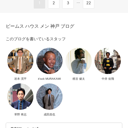
...
1
2
3
22
ビームス ハウス メン 神戸 ブログ
このブログを書いているスタッフ
岩本 滉平
it'sok MURAKAMI
梶谷 健太
中井 佑飛
草野 将志
成田昌也