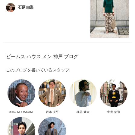
石原 由梨
ビームス ハウス メン 神戸 ブログ
このブログを書いているスタッフ
it'sok MURAKAMI
岩本 滉平
梶谷 健太
中井 佑飛