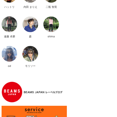
ハットリ
内田 まりえ
二瓶 智晃
遠藤 卓磨
森
shima
od
モリソー