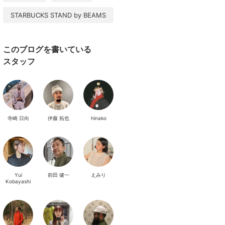
STARBUCKS STAND by BEAMS
このブログを書いている
スタッフ
寺崎 日向
伊藤 拓也
hinako
Yui
前田 健一
えみり
Kobayashi