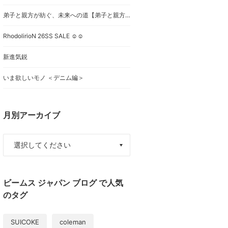
弟子と親方が紡ぐ、未来への道【弟子と親方展】
RhodolirioN 26SS SALE ☺︎☺︎
新進気鋭
いま欲しいモノ ＜デニム編＞
月別アーカイブ
ビームス ジャパン ブログ で人気
のタグ
SUICOKE
coleman