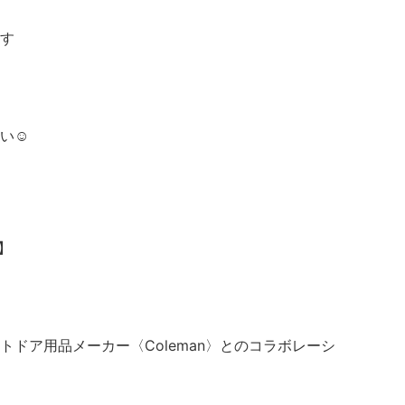
す
い☺︎
S】
ドア用品メーカー〈Coleman〉とのコラボレーシ