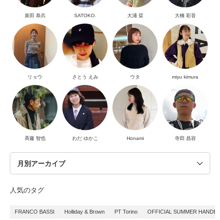
泉田 恭兵
SATOKO.
大浦 栞
大橋 彩音
リョウ
さとう えみ
ウタ
miyu kimura
斉藤 智也
わだ ゆかこ
Honami
寺田 昌容
人気のタグ
FRANCO BASSI
Holliday & Brown
PT Torino
OFFICIAL SUMMER HANDB