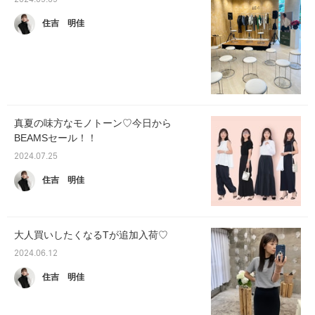
2024.09.09
住吉 明佳
真夏の味方なモノトーン♡今日から
BEAMSセール！！
2024.07.25
住吉 明佳
大人買いしたくなるTが追加入荷♡
2024.06.12
住吉 明佳