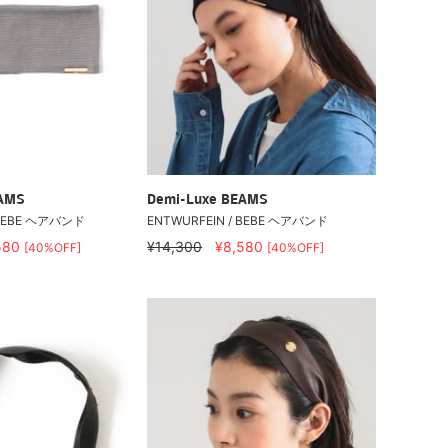
EAMS
Demi-Luxe BEAMS
 BEBE ヘアバンド
ENTWURFEIN / BEBE ヘアバンド
580
¥14,300
¥8,580
[40%OFF]
[40%OFF]