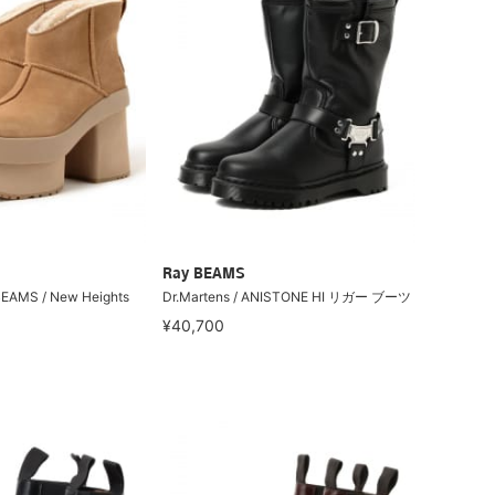
Ray BEAMS
BEAMS / New Heights
Dr.Martens / ANISTONE HI リガー ブーツ
¥40,700