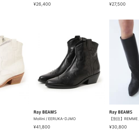
¥26,400
¥27,500
Ray BEAMS
Ray BEAMS
Mollini / EERUKA-DJMO
【別注】REMME 
¥41,800
¥30,800