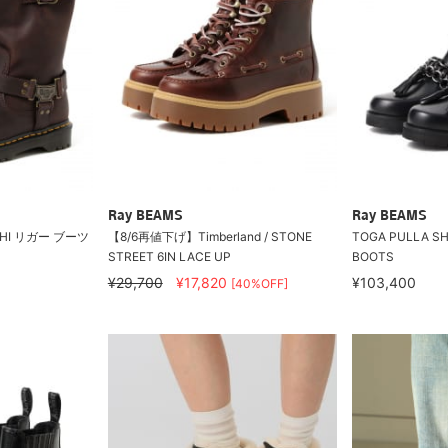
Ray BEAMS
Ray BEAMS
NE HI リガー ブーツ
【8/6再値下げ】Timberland / STONE
TOGA PULLA SHO
STREET 6IN LACE UP
BOOTS
¥29,700
¥17,820
¥103,400
[40%OFF]