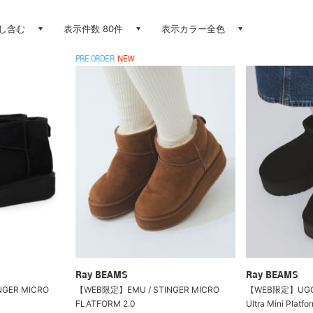
し含む
表示件数 80件
表示カラー全色
PRE ORDER
NEW
Ray BEAMS
Ray BEAMS
GER MICRO
【WEB限定】EMU / STINGER MICRO
【WEB限定】UGG(R)
FLATFORM 2.0
Ultra Mini Platfo