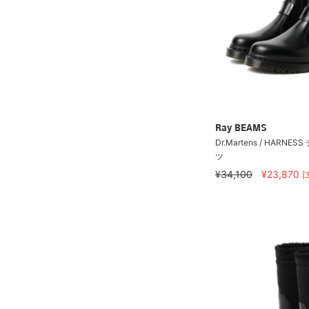
Ray BEAMS
Dr.Martens / HARNE
ツ
¥34,100
¥23,870
[