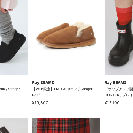
Ray BEAMS
Ray BEAMS
 / Stinger
【WEB限定】EMU Australia / Stinger
【ポップアップ開
Reef
HUNTER / プ
¥19,800
¥12,100