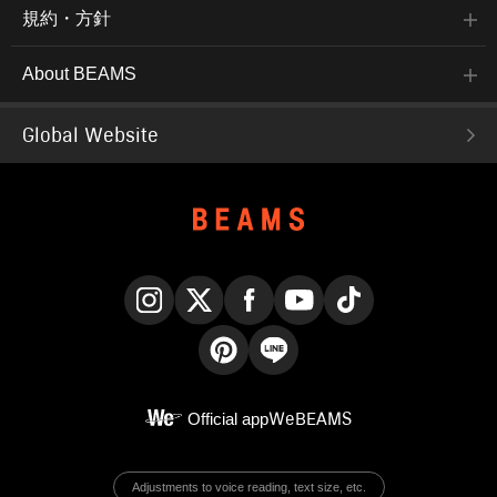
規約・方針
About BEAMS
Global Website
Instagram
X
Facebook
YouTube
TikTok
Pinterest
LINE
Official app
WeBEAMS
Adjustments to voice reading, text size, etc.