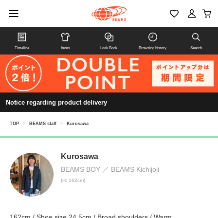
Timeline
Items
Look Book
Browsing history
Search
Notice regarding product delivery
TOP
>
BEAMS staff
>
Kurosawa
Kurosawa
BEAMS BOY
BEAMS Kichijoji
(H: 162cm)
162cm / Shoe size 24.5cm / Broad shoulders / Warm