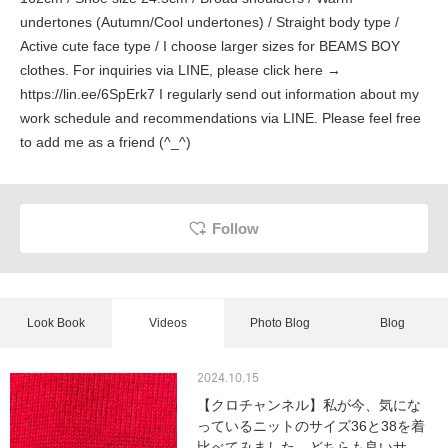
undertones (Autumn/Cool undertones) / Straight body type /
Active cute face type / I choose larger sizes for BEAMS BOY
clothes. For inquiries via LINE, please click here →
https://lin.ee/6SpErk7 I regularly send out information about my
work schedule and recommendations via LINE. Please feel free
to add me as a friend (^_^)
Follow
Look Book
Videos
Photo Blog
Blog
2024.10.15
【クロチャンネル】私が今、気にな
っているニットのサイズ36と38を着
比べてみました。どちらも良いサ...