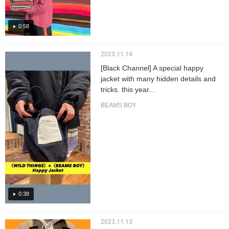
0:58
2023.11.14
[Black Channel] A special happy
jacket with many hidden details and
tricks. this year...
BEAMS BOY
0:38
2023.11.13