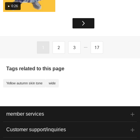
0:26
...
1
2
3
17
Tags related to this page
Yellow autumn skin tone
wide
member services
Customer support/inquiries