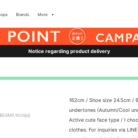
hops
Brands
More
Notice regarding product delivery
162cm / Shoe size 24.5cm / 
undertones (Autumn/Cool unde
BEAMS Kichijoji
Active cute face type / I ch
clothes. For inquiries via LIN