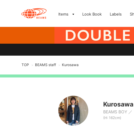
Items
Look Book
Labels
S
TOP
BEAMS staff
Kurosawa
>
>
Kurosawa
BEAMS BOY
(H: 162cm)