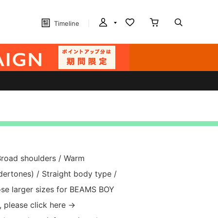
Timeline
Broad shoulders / Warm
rtones) / Straight body type /
oose larger sizes for BEAMS BOY
E, please click here →