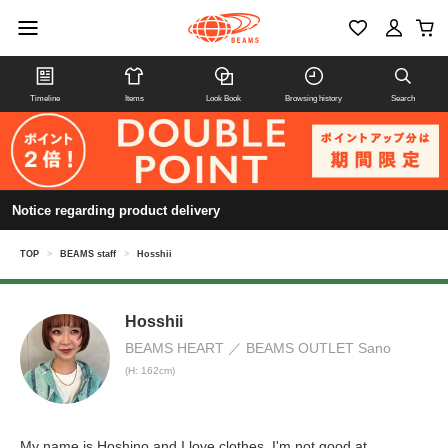
Timeline
Items
Look Book
Browsing history
Search
Notice regarding product delivery
TOP
>
BEAMS staff
>
Hosshii
Hosshii
BEAMS HEART
BEAMS OUTLET Sano
(H: 162cm)
My name is Hoshino and I love clothes. I'm not good at