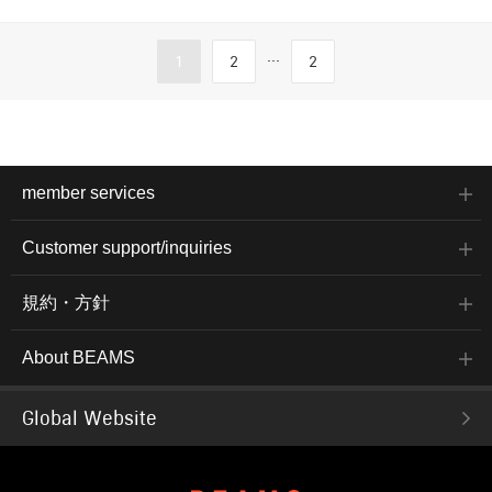
...
1
2
2
member services
Customer support/inquiries
規約・方針
About BEAMS
Global Website