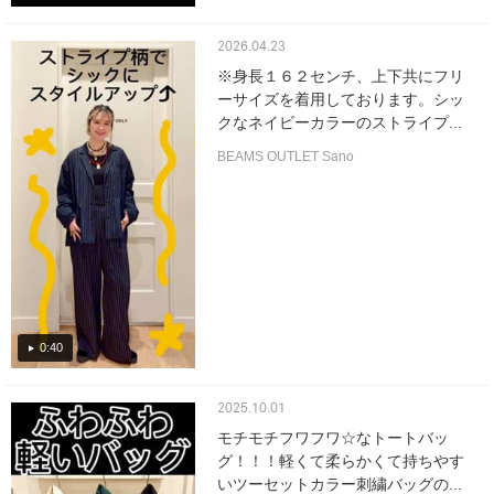
2026.04.23
※身長１６２センチ、上下共にフリ
ーサイズを着用しております。シッ
クなネイビーカラーのストライプ...
BEAMS OUTLET Sano
0:40
2025.10.01
モチモチフワフワ☆なトートバッ
グ！！！軽くて柔らかくて持ちやす
いツーセットカラー刺繍バッグの...