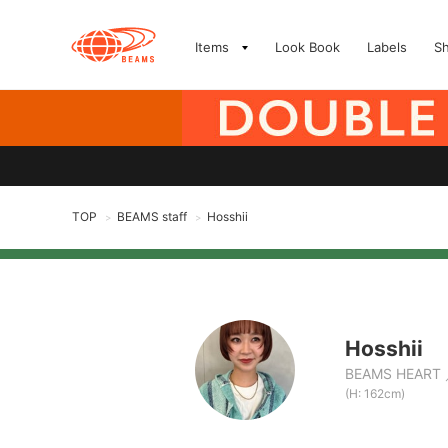
Items
Look Book
Labels
S
TOP
BEAMS staff
Hosshii
>
>
Hosshii
BEAMS HEART
(H: 162cm)