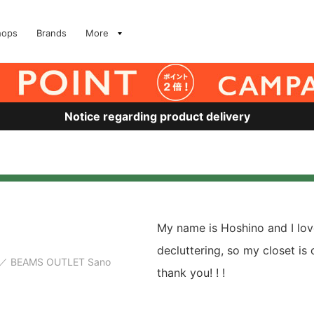
hops
Brands
More
Notice regarding product delivery
My name is Hoshino and I lov
decluttering, so my closet is 
BEAMS OUTLET Sano
thank you! ! !