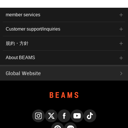
member services
Customer support/inquiries
規約・方針
About BEAMS
Global Website
Instagram
X
Facebook
YouTube
TikTok