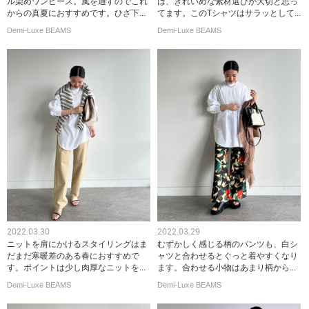
ル染めワンピース。風を通すのでこれ
は、きれいめな素材選びが大切と思っ
からの真夏におすすめです。ひざ下...
てます。このTシャツはサラッとして...
Demi-Luxe BEAMS
Demi-Luxe BEAMS
2022.03.30
2022.03.29
ニットを肩にかけるスタイリングはま
むずかしく感じる柄のパンツも、白シ
だまだ寒暖差のある春におすすめで
ャツと合わせるとぐっと着やすくなり
す。ポイントは少し肉厚なニットを...
ます。合わせる小物はあまり柄から...
Demi-Luxe BEAMS
Demi-Luxe BEAMS