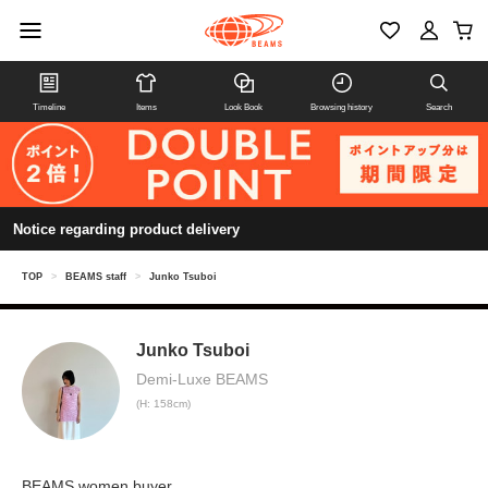
Timeline
Items
Look Book
Browsing history
Search
Notice regarding product delivery
TOP
>
BEAMS staff
>
Junko Tsuboi
Junko Tsuboi
Demi-Luxe BEAMS
(H: 158cm)
BEAMS women buyer