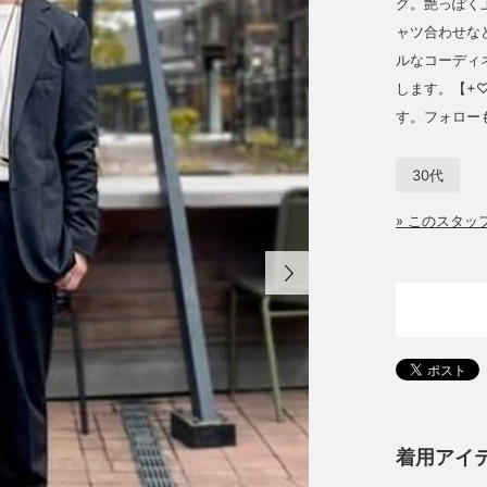
グ。艶っぽく
ャツ合わせな
ルなコーディ
します。【+
す。フォロー
30代
» このスタ
着用アイ