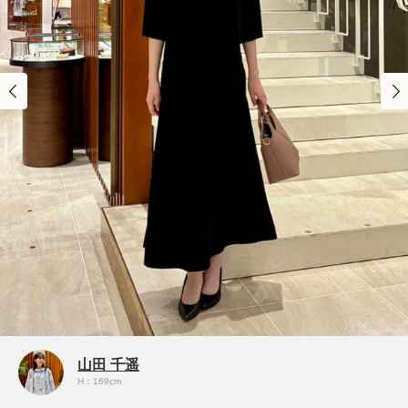
山田 千遥
H：169cm