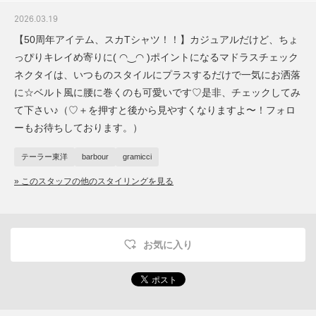
2026.03.19
【50周年アイテム、スカTシャツ！！】カジュアルだけど、ちょ
っぴりキレイめ寄りに( ◠‿◠ )ポイントになるマドラスチェック
ネクタイは、いつものスタイルにプラスするだけで一気にお洒落
に☆ベルト風に腰に巻くのも可愛いです♡是非、チェックしてみ
て下さい♪（♡＋を押すと後から見やすくなりますよ〜！フォロ
ーもお待ちしております︎。）
テーラー東洋
barbour
gramicci
» このスタッフの他のスタイリングを見る
お気に入り