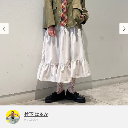
竹下 はるか
H：160cm