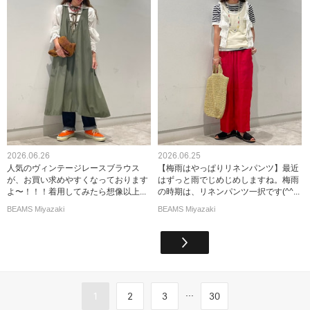
2026.06.26
2026.06.25
人気のヴィンテージレースブラウス
【梅雨はやっぱりリネンパンツ】最近
が、お買い求めやすくなっております
はずっと雨でじめじめしますね。梅雨
よ〜！！！着用してみたら想像以上...
の時期は、リネンパンツ一択です(^^...
BEAMS Miyazaki
BEAMS Miyazaki
...
1
2
3
30