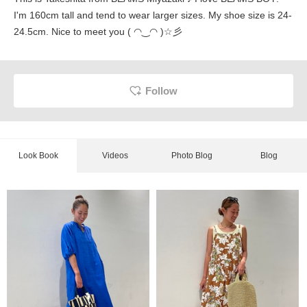
I'm 160cm tall and tend to wear larger sizes. My shoe size is 24-
24.5cm. Nice to meet you ( ◠‿◠ )☆彡
Follow
Look Book
Videos
Photo Blog
Blog