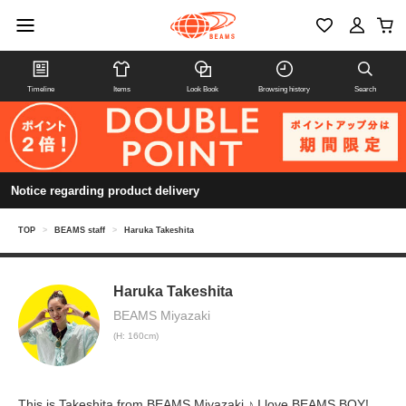
Timeline
Items
Look Book
Browsing history
Search
Notice regarding product delivery
TOP
>
BEAMS staff
>
Haruka Takeshita
Haruka Takeshita
BEAMS Miyazaki
(H: 160cm)
This is Takeshita from BEAMS Miyazaki ♪ I love BEAMS BOY!