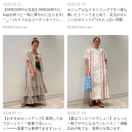
2026.07.22
2026.07.15
【GREGORYが主役】GREGORYの
カジュアルなスタイリングです☆落ち
bagを持つと一気に華やかになります(
着いたトーンでまとめて、足元のオレ
◠‿◠ )カラフルなコーディネートに...
ンジがポイント(^^)大人っぽい雰囲...
BEAMS Miyazaki
BEAMS Miyazaki
2026.07.11
2026.07.10
【おすすめセットアップ】着用してみ
【夏はワンピースでしょ♡】さらっと
てびっくり！！軽量で涼しいぃ
一枚でサマになるワンピース！！肩幅
ぃ〜〜〜真夏でも着用できます♪レト...
広めの私でも、肩周りを気にせず...