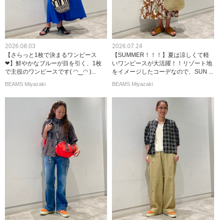
2026.08.03
2026.07.24
【さらっと1枚で決まるワンピース
【SUMMER！！！】夏は涼しくて軽
❤︎】鮮やかなブルーが目を引く、1枚
いワンピースが大活躍！！リゾート地
で主役のワンピースです( ◠‿◠ )...
をイメージしたコーデなので、SUN ...
BEAMS Miyazaki
BEAMS Miyazaki