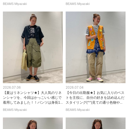
BEAMS Miyazaki
BEAMS Miyazaki
2026.07.06
2026.07.04
【夏はリネンシャツ★】大人気のリネ
【今日の出勤服★】お気に入りのベス
ンシャツを、今回はかっこいい感じで
トを主役に、自分の好きを詰め込んだ
着用してみました！！パンツは身長1...
スタイリング(^^)見ての通り色物や...
BEAMS Miyazaki
BEAMS Miyazaki