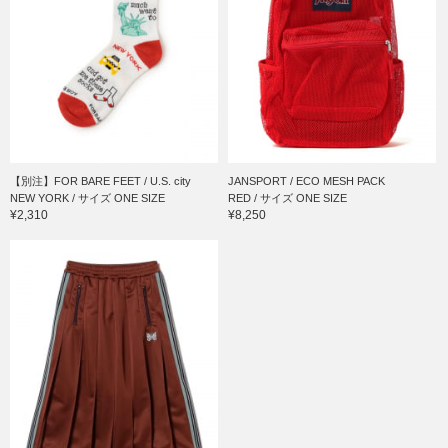
【別注】FOR BARE FEET / U.S. city
JANSPORT / ECO MESH PACK
NEW YORK / サイズ ONE SIZE
RED / サイズ ONE SIZE
¥2,310
¥8,250