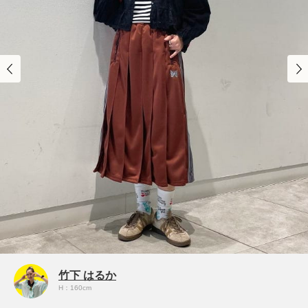
竹下 はるか
H：160cm