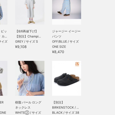
 ビッ
【8/6再値下げ】
ジャージー イージー
カ...
【別注】Champi...
パンツ
 サイズ
GREY / サイズ S
OFF/BLUE / サイズ
¥9,108
ONE SIZE
¥8,470
ER
樹脂 パール ロング
【別注】
ネックレス
BIRKENSTOCK / ...
 ONE
WHITE② / サイズ
BLACK / サイズ 38