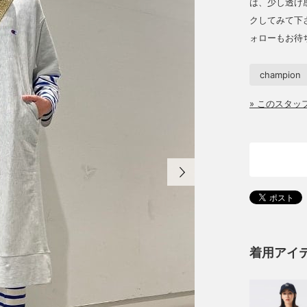
は、少し透け感
クしてみて下
ォローもお待
champion
» このスタ
着用アイ