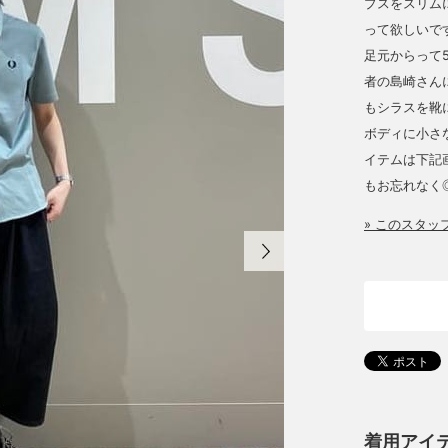
プスをスリム
って欲しいで
足元からって
者の島崎さん
もシラスを靴
ボディに小さ
イテムは下記
もお忘れなく
» このスタ
着用アイ