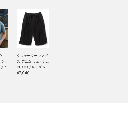
D
クウォーターレング
シ...
ス デニム ウェビン...
/ サイ
BLACK / サイズ M
¥7,040