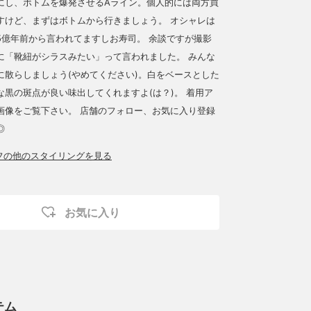
にし、ボトムを爆発させるAライン。個人的には両方買
すけど、まずはボトムから行きましょう。 オシャレは
5億年前から言われてますしお寿司。 余談ですが撮影
に「靴紐がシラスみたい」って言われました。 みんな
に散らしましょう(やめてください)。白をベースとした
な黒の斑点が良い味出してくれますよ(は？)。 着用ア
画像をご覧下さい。 店舗のフォロー、お気に入り登録
◎
ッフの他のスタイリングを見る
お気に入り
テム