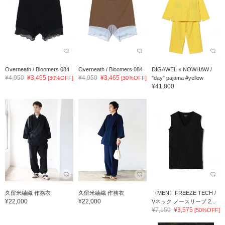
Overneath / Bloomers 084
Overneath / Bloomers 084
DIGAWEL × NOWHAW /
¥4,950
¥3,465
¥4,950
¥3,465
[30%OFF]
[30%OFF]
"day" pajama #yellow
¥41,800
久留米紬織 作務衣
久留米紬織 作務衣
〈MEN〉FREEZE TECH /
¥22,000
¥22,000
Vネック ノースリーブ 2...
¥7,150
¥3,575
[50%OFF]