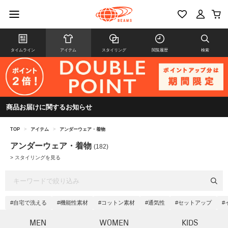
タイムライン
アイテム
スタイリング
閲覧履歴
検索
商品お届けに関するお知らせ
TOP
>
アイテム
>
アンダーウェア・着物
アンダーウェア・着物
(182)
>
スタイリングを見る
#自宅で洗える
#機能性素材
#コットン素材
#通気性
#セットアップ
#
MEN
WOMEN
KIDS