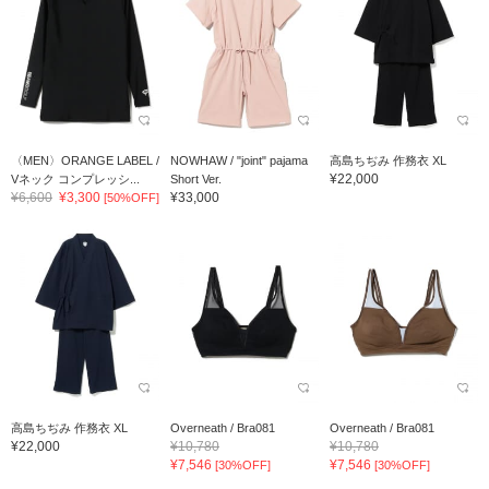
〈MEN〉ORANGE LABEL /
NOWHAW / "joint" pajama
高島ちぢみ 作務衣 XL
¥22,000
Vネック コンプレッシ...
Short Ver.
¥6,600
¥3,300
¥33,000
[50%OFF]
高島ちぢみ 作務衣 XL
Overneath / Bra081
Overneath / Bra081
¥22,000
¥10,780
¥10,780
¥7,546
¥7,546
[30%OFF]
[30%OFF]