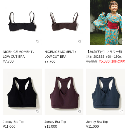
NICENICE MOMENT /
NICENICE MOMENT /
【8/6値下げ】フラワー柄
LOW CUT BRA
LOW CUT BRA
浴衣 2026SS（90～130c...
¥7,700
¥7,700
¥6,358
¥5,086
[20%OFF]
Jersey Bra Top
Jersey Bra Top
Jersey Bra Top
¥11,000
¥11,000
¥11,000