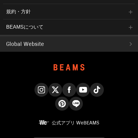
規約・方針
BEAMSについて
Global Website
Instagram
X
Facebook
YouTube
TikTok
Pinterest
LINE
公式アプリ
WeBEAMS