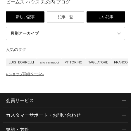
ビームス ハウス 丸の内 ブログ
新しい記事
古い記事
記事一覧
人気のタグ
LUIGI BORRELLI
atto vannucci
PT TORINO
TAGLIATORE
FRANCO B
» ショップ詳細ページへ
会員サービス
カスタマーサポート・お問い合わせ
規約・方針