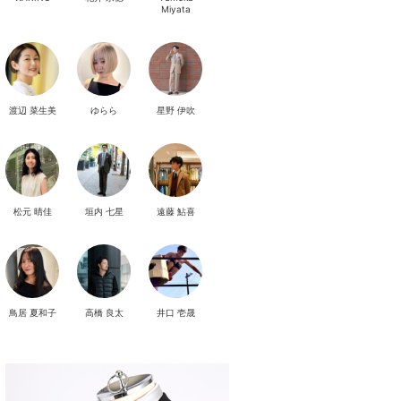
Miyata
渡辺 菜生美
ゆらら
星野 伊吹
松元 晴佳
垣内 七星
遠藤 鮎喜
鳥居 夏和子
高橋 良太
井口 壱晟