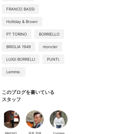
FRANCO BASSI
Holliday & Brown
PT TORINO
BORRIELLO
BRIGLIA 1949
moncler
LUIGI BORRELLI
PUNTI.
Lemme.
このブログを書いている
スタッフ
WAKINO
花井 宗徳
Yumeka