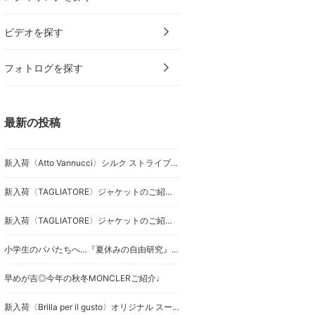
ビデオを探す
フォトログを探す
最新の投稿
新入荷〈Atto Vannucci〉シルク ストライプ柄 ネクタイのご紹介です。
新入荷〈TAGLIATORE〉ジャケットのご紹介です。
新入荷〈TAGLIATORE〉ジャケットのご紹介です。
小学生のパパたちへ…『夏休みの自由研究』シルク
早めが吉◎今年の秋冬MONCLERご紹介♩
新入荷〈Brilla per il gusto〉オリジナル スーツのご紹介です。