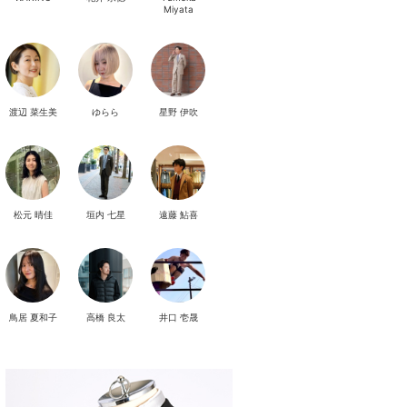
Miyata
渡辺 菜生美
ゆらら
星野 伊吹
松元 晴佳
垣内 七星
遠藤 鮎喜
鳥居 夏和子
高橋 良太
井口 壱晟