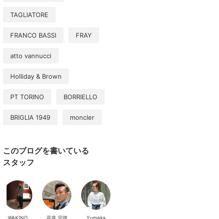
TAGLIATORE
FRANCO BASSI
FRAY
atto vannucci
Holliday & Brown
PT TORINO
BORRIELLO
BRIGLIA 1949
moncler
このブログを書いている
スタッフ
WAKINO
花井 宗徳
Yumeka