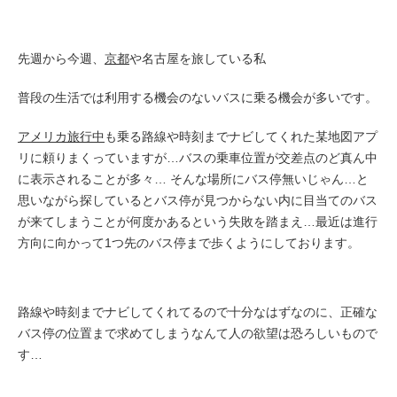
先週から今週、
京都
や名古屋を旅している私
普段の生活では利用する機会のないバスに乗る機会が多いです。
アメリカ旅行中
も乗る路線や時刻までナビしてくれた某地図アプ
リに頼りまくっていますが…バスの乗車位置が交差点のど真ん中
に表示されることが多々… そんな場所にバス停無いじゃん…と
思いながら探しているとバス停が見つからない内に目当てのバス
が来てしまうことが何度かあるという失敗を踏まえ…最近は進行
方向に向かって1つ先のバス停まで歩くようにしております。
路線や時刻までナビしてくれてるので十分なはずなのに、正確な
バス停の位置まで求めてしまうなんて人の欲望は恐ろしいもので
す…