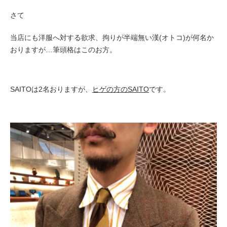
さて
当店にも洋服へ対する欲求、拘りが半端無い漢(オトコ)が何名か
おりますが…筆頭格はこのお方。
SAITOは2名おりますが、
ヒゲの方のSAITO
です。