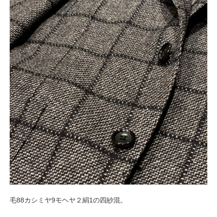
毛88カシミヤ9モヘヤ２絹1の四紗混。