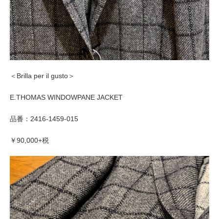
＜
Brilla per il gusto
＞
E.THOMAS WINDOWPANE JACKET
品番：2416-1459-015
￥90,000+税