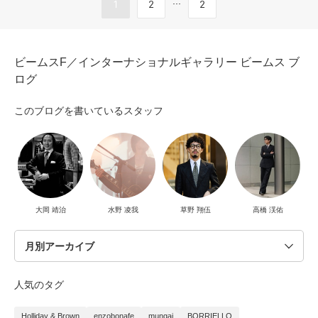
...
1
2
2
ビームスF／インターナショナルギャラリー ビームス ブ
ログ
このブログを書いているスタッフ
大岡 靖治
水野 凌我
草野 翔伍
高橋 渓佑
人気のタグ
Holliday & Brown
enzobonafe
mungai
BORRIELLO