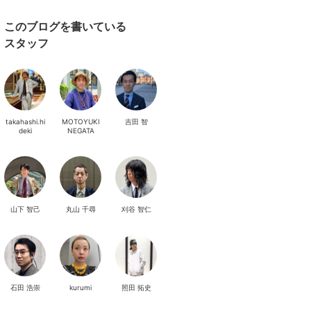
このブログを書いている
スタッフ
takahashi.hi
MOTOYUKI
吉田 智
deki
NEGATA
山下 智己
丸山 千尋
刈谷 智仁
石田 浩崇
kurumi
照田 拓史