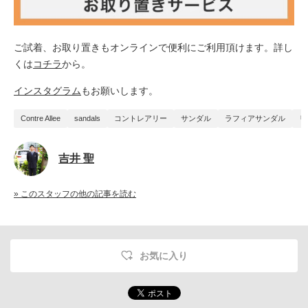
ご試着、お取り置きもオンラインで便利に
ご
利用頂けます。詳し
くは
コチラ
から。
インスタグラム
もお願いします。
Contre Allee
sandals
コントレアリー
サンダル
ラフィアサンダル
リ
吉井 聖
» このスタッフの他の記事を読む
お気に入り